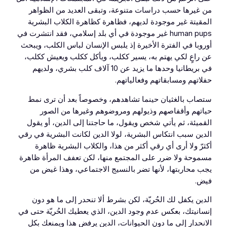
من غيرها حسب دراسات متنوعة، وتبقى العديد من الظواهر
المقيتة غير موجودة لديهم، فظاهرة كظاهرة الكلاب البشرية
human pups غير موجودة في أي بلد إسلامي، فقد انتشرت في
أوروبا في الفترة الأخيرة إذ يلبس الإنسان لباس الكلب، ويبحث
عن راعٍ لكي يهتم به، يسير ككلب، ويأكل ككلب ويعيش ككلب،
في بريطانيا وحدها ما يزيد عن 10 آلاف كلب بشري، ولديهم
حفلاتهم ومسابقاتهم وفعالياتهم.
ستصاب بالغثيان حينما تشاهدهم، وخصوصاً بعد أن ترى نمط
حياتهم وأقفاصهم وذيولهم ومروضوهم وغيرها من الصور
القميئة، ثم يأتي شخص ويقول، ما حاجتنا إلى الدين، أو يقول
الدين سبب انتكاس البشرية، لولا الدين لكانت البشرية في رقي
أكثرّ ولا أرى أي رقي أكثر من هذا، والكلاب البشرية ظاهرة
مسموحة ولا ضرر على المجتمع منها، لكن تعفف المرأة ظاهرة
يجب محاربتها، لأنها تضر بالنسيج الاجتماعي، وهذا غيض من
فيض.
الدين يكفل لك الحُريّة، لكن بشرط ألا تنحدر إلى ما هو دون
إنسانيتك، بعكس عدم وجود الدين، الذي يعطيك الحُريّة حتى في
الانحدار إلى ما دون الحيوانات، الدين يرفض هذا ويمنعك بكل