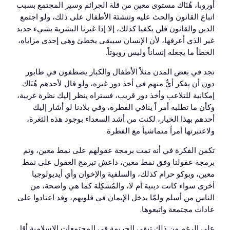
أوروبا، هُنَاك مستوى معين من قلة الجرائم وسير المجتمع بسبب
اتباع القانون والحث عليه وتنشئة الأطفال على ذلك، ولو اجتمع
الدين والقانون فلن يكفيا كذلك، إلا إذا غيرنا البشرية بشيء جديد
غير الذي أعرفها، لأن الإنسان سيبقى يخطئ وهي إحدى مزاياه،
الخطأ ما يجعله إنساناً وليس روبوتاً.
نجد في بعض المدن مثلاً الأطفال والكبار يصطفون في طابور
دون أن يفكر أيٌّ منهم في أخذ دور غيره، ولو قال لأحدهم هُنَاك
إمكانية للتلاعب وأخذ دور قريب، فستراه ينظر إليك نظرة غريبة،
وكأن ما تطلبه أمر اً ينافي الفطرة، وفي بلادنا لو أشار إليك
أحدهم بهذا الخيار، لكنت من أشد السعداء بوجود هذه الثغرة،
ولاعتبرتها أمراً متماشياً مع الفطرة.
تكمن الفكرة في أنه تمت برمجة عقولهم على نمط معين، وتم
برمجة عقولنا وفق نمط معين، داعش تبرمج العقول على نمط
معين، وبوكو حرام كذلك، والسلفية والإخوان وأي أيديولوجيا
أخرى سواء كانت دينية أم لا، والمُشكِلة كما هي واضحة، من
الناس من أسلم ولمّا يدخل الإيمان في قلوبهم، وقد اعتادوا على
عادات مجتمعة واتبعوها.
على الرغم من ذلك تبقى الجريمة في المجتمعات الإسلامية أقل