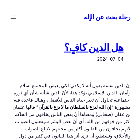
تخطى
إلى
رحلة بحث عن الإله
المحتوى
هل الدين كافٍ؟
2024-07-04
إنّ الدين نفسه يقول أنه لا يكفي لكي يعيش المجتمع بسلام
وأمان، الدين الإسلامي يؤكد هذا، لأنّ الدين شأنه شأن أي ثورة
اجتماعية تحاول أن تغير حياة الناس للأفضل، وهناك قاعدة فيه
مشهورة “
إن الله ليزع بالسلطان ما لا يزع بالقرآن
” قالها عثمان
بن عفان (صحابي) ومعناها أنّ بعض الناس يخافون من الحاكم
أكثر من خوفهم من الله، أي أنّ بعض البشر سيفعلون الصواب
لأنهم يخافون من القانون أكثر من محبتهم لاتباع الصواب
والأخلاق، ونستطيع أن نرى أثر هذا القانون في كثير من دول