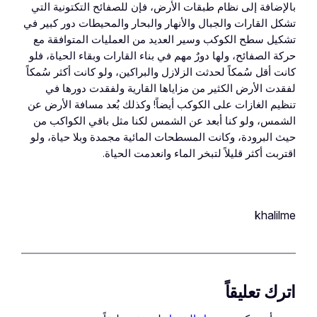
بالإضافة إلى نظام طبقات الأرض، فإن للصفائح التكتونية التي
تشكل القارات والجبال والأنهار والبحار والمحيطات دور كبير في
تشكيل سطح الكوكب وسير العديد من العمليات المتوافقة مع
حركة الصفائح، ولها دورٌ مهم في بناء القارات وبقاء الحياة، فلو
كانت أقل سُمكاً لحدثت الزلازل والبراكين، ولو كانت أكثر سُمكاً
لفقدت الأرض الكثير من مزاياها القارية ولفقدت دورها في
تنظيم الغازات على الكوكب أيضاً! وكذلك بُعد مسافة الأرض عن
الشمس، ولو كنا أبعد عن الشمس لكنا مثل باقي الكواكب من
حيث البرودة، وكانت المسطحات المائية مجمدة وبلا حياة، ولو
اقتربت أكثر قليلاً لتبخر الماء وانعدمت الحياة.
khalilme
اترك تعليقاً