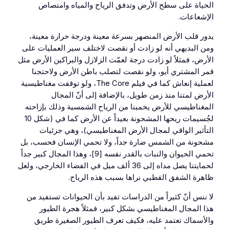
الحياة على سطح الأرض وتدفق الرياح والمياه وامتصاص
الإشعاعات.
يدور قلب الأرض المنصهر بسرعة معينة ودرجة حرارة معينة،
ومن البديهي أنه لو زادت أو نقصت لاختلف سير العمليات على
الأرض، فمثلاً لو زادت درجة لعمّت الزلازل والبراكين الأرض مثل
قمر المشتري أيو، ولو نقصت لتصلب باطن الأرض ولاحتجنا
لعملية إنعاش كما في فيلم The Core، ولو توقفت مغناطيسية
الأرض لمتنا منذ زمن طويل، بالإضافة إلى أنّ المجال
المغناطيسي للأرض يحمينا من الرياح الشمسية وذلك بإزاحته
لجُسيمات ريحها المشحونة بعيداً عن الأرض كما في (شكل 10
التأثير الواقي لمجال الأرض المغناطيسي)، وهي جزئيات
مشحونة من الشمس ضارة جداً، ولا تحمي الإنسان فحسب، بل
تحمي الحيوان والنبات بالقدر نفسه [9]، وهذا المجال كبير جداً
لحمايتنا يصل مداه إلى 36 ألف ميل في الفضاء الخارجي، ولعل
ظاهرة الشفق القطبي نراها بسبب هذه الرياح.
لا ننس أنّ كثيراً من الدراسات تفيد بأن الحيوانات تستفيد من
هذا المجال المغناطيسي بشكل كبير، فمثلاً هجرة الطيور
والأسماك تعتمد عليه، فكيف تعرف الطيور الصغيرة طريق