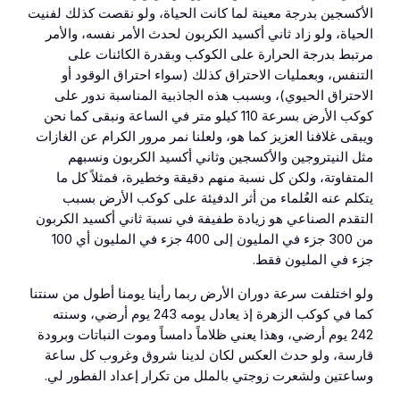
الأكسجين بدرجة معينة لما كانت الحياة، ولو نقصت كذلك لفنيت
الحياة، ولو زاد ثاني أكسيد الكربون لحدث الأمر نفسه، والأمر
مرتبط بدرجة الحرارة على الكوكب وبقدرة الكائنات على
التنفس، وبعمليات الاحتراق كذلك (سواء احتراق الوقود أو
الاحتراق الحيوي)، وبسبب هذه الجاذبية المناسبة ندور على
كوكب الأرض بسرعة 110 كيلو متر في الساعة ونبقى كما نحن
ويبقى غلافنا العزيز كما هو، ولعلنا نمر مرور الكرام عن الغازات
مثل النيتروجين والأكسجين وثاني أكسيد الكربون ونسبهم
المتفاوتة، ولكن كل نسبة منهم دقيقة وخطيرة، فمثلاً كل ما
يتكلم عنه العُلماء من أثر الدفيئة على كوكب الأرض بسبب
التقدم الصناعي هو زيادة طفيفة في نسبة ثاني أكسيد الكربون
من 300 جزء في المليون إلى 400 جزء في المليون أي 100
جزء في المليون فقط.
ولو اختلفت سرعة دوران الأرض ربما رأينا يومنا أطول من سنتنا
كما في كوكب الزهرة إذ يعادل يومه 243 يوم أرضي، وسنته
242 يوم أرضي، وهذا يعني ظلاماً دامساً وموت النباتات وبرودة
قارسة، ولو حدث العكس لكان لدينا شروق وغروب كل ساعة
وساعتين ولشعرت زوجتي بالملل من تكرار إعداد الفطور لي.