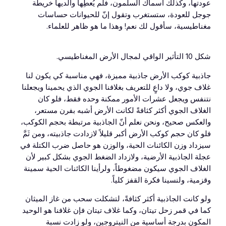
عودتها، وكذلك أسماك السلمون، فلم يُعطِها والديها خريطة
جوجل للعودة، ستستغرب وتقول إنّ للحيوانات حساسات
مغناطيسية، سأقول لك نعم! وهذا ما هو ظاهر للعلماء.
شكل 10 التأثير الواقي لمجال الأرض المغناطيسي.
جاذبية كوكب الأرض جاذبية مميزة، فهي مناسبة كي يكون لنا
غلاف جوي، ولا داعٍ للتعريف بغلافنا الجوي الذي يحمينا ويجعلنا
نتنفس ويجعل عشرات الأمور ممكنة وحده فقط، فلو كان
الغلاف الجوي أكثر كثافةً لكانت الأرض أشبه بفرن مستعر،
والعكس صحيح، ونحن نعلم أنّ الجاذبية مرتبطة بحجم الكوكب،
فلو كان حجم كوكب الأرض أكبر قليلاً لازدادت جاذبيته، ومن ثَمَّ
سيزداد وزن الكائنات الحية، والوزن هو حاصل ضرب الكتلة في
عجلة الجاذبية الأرضية، ولازداد الضغط الجوي بشكل كبير لأن
الغلاف الجوي سيكون مضغوطاً، ولرأينا الكائنات الحية سمينة
وقزمية، ولنسينا فكرة القفز كلياً.
ولو كانت الجاذبية أكثر كثافةً، لتشكلت سحب من غاز الميثان
كما في قمر زحل تيتان، وكما غلاف تيتان فإن غلافنا هو الوحيد
المكون بدرجة أساسية من النيتروجين، ولو زادت نسبة