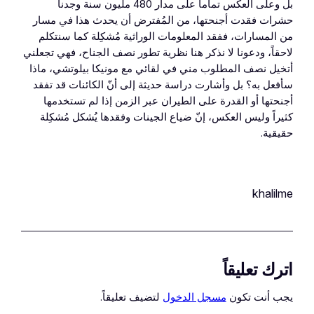
بل وعلى العكس تماماً على مدار 480 مليون سنة وجدنا
حشرات فقدت أجنحتها، من المُفترض أن يحدث هذا في مسار
من المسارات، ففقد المعلومات الوراثية مُشكِلة كما سنتكلم
لاحقاً، ودعونا لا نذكر هنا نظرية تطور نصف الجناح، فهي تجعلني
أتخيل نصف المطلوب مني في لقائي مع مونيكا بيلوتشي، ماذا
سأفعل به؟ بل وأشارت دراسة حديثة إلى أنّ الكائنات قد تفقد
أجنحتها أو القدرة على الطيران عبر الزمن إذا لم تستخدمها
كثيراً وليس العكس، إنّ ضياع الجينات وفقدها يُشكل مُشكِلة
حقيقية.
khalilme
اترك تعليقاً
يجب أنت تكون
مسجل الدخول
لتضيف تعليقاً.