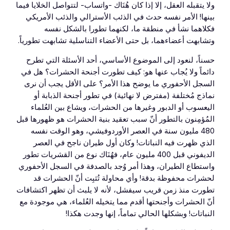
ولا يتقبله العقل، إلا إذا كان هُنَاك -واتساب- لتتواصل الخلايا فيما
بينها! الأمر نفسه حدث في الذئب الأسترالي والذئب الأمريكي
فكلاهما نشأ في منطقة ما، لكنهما تطورا بالشكل نفسه
وتشابهت أعضاءهما، بل حتى الأعضاء التناسلية تشابهت تطورياً.
حسناً، لنعود إلى الموضوع الأساسي، أحد الأسئلة التي تطرح
دائماً ولا يُجاب عنها هو: كيف تطورت أجنحة الحشرات؟ هل في
السجل الأحفوري ما يوضح هذا الأمر؟ على الأقل يجب أن نرى
نماذج مُختلفة (مفترض لا نهائية) في تطور أجنحة الذبابة أو
اليعسوب أو الدبور وغيرها من الحشرات، ويشاع بين العُلماء
المُؤمِنون بالتطور أنّ سبب تعقيد بنية الحشرات هو ظهورها قبل
480 مليون سنة في العصر الأوردوفيشي، وهو الوقت نفسه
الذي ظهرت فيه النباتات! وكان أول طيران ناجح في العصر
الديفوني قبل 400 مليون عام، فهُنَاك نوع من القشريات تطور
واستطاع الطيران، وهذا أمر وُجد بالصدفة في السجل الأحفوري
لحشرات محفوظة بدقة! وأي محاولة تُثبِت أنّ الحشرات قد
تطورت منذ زمن قريب سيفشل، لأنه لا يلبث أن تظهر اكتشافات
أنّ الحشرات وأجنحتها أقدم مما يتخيله العُلماء، هي موجودة مع
النباتات! وبشكلها الحالي تماماً، إنها وجدت هكذا!