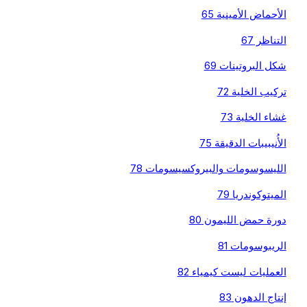
الأحماض الأمينية 65
التناظر 67
شكل البروتينات 69
تركيب الخلية 72
غشاء الخلية 73
الأُنيبيبات الدقيقة 75
الليسوسومات والبيروكسيسومات 78
الميتوكوندريا 79
دورة حمض الليمون 80
الريبوسومات 81
العمليات ليست كيمياء 82
إنتاج الدهون 83