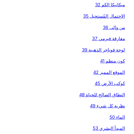
ميكانيكا الكم 32
الاحتمال المُستحيل 35
من وإلى 36
مفارقة فيرمي 37
لوحة فوياجر الذهبية 39
كون منظم 41
الموقع المميز 42
كوكب الأرض 45
النطاق الصالح للحياة 48
نظرية كل شيء 49
الماء 50
المبدأ البشري 53