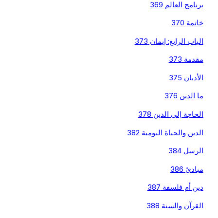
برنامج العالم 369
خاتمة 370
الباب الرابع: إيمان 373
مقدمة 373
الأديان 375
ما الدين 376
الحاجة إلى الدين 378
الدين والحياة اليومية 382
الرسل 384
مبادئ 386
دين أم فلسفة 387
القرآن والسنة 388