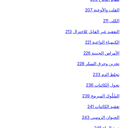
القلب والأوعية 207
الكلى 211
التعقيد غير القابل للاختزال 213
الكيمياء الواعية 221
الأمراض الجينية 226
تخزين وحرق السكر 228
تجلط الدم 233
تحول الكائنات 236
السُلُوك المبرمج 239
تعقيد الكائنات 241
الحيوان الزومبي 243