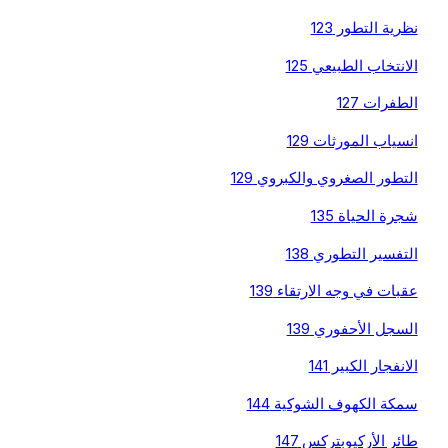
نظرية التطور 123
الانتخاب الطبيعي 125
الطفرات 127
انسياب المورثات 129
التطور الصغروي والكبروي 129
شجرة الحياة 135
التفسير التطوري 138
عقبات في وجه الارتقاء 139
السجل الأحفوري 139
الانفجار الكبير 141
سمكة الكهوف الشوكية 144
طائر الأركيوبتركس 147