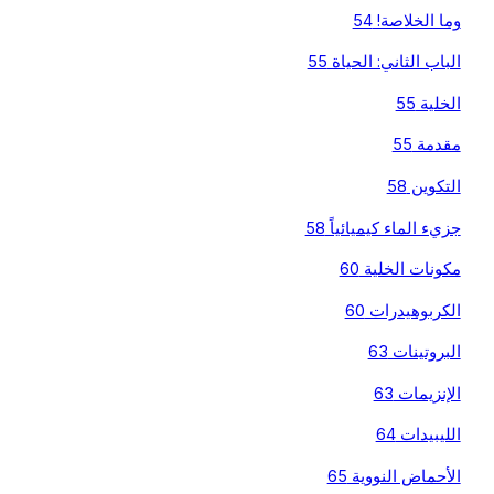
وما الخلاصة! 54
الباب الثاني: الحياة 55
الخلية 55
مقدمة 55
التكوين 58
جزيء الماء كيميائياً 58
مكونات الخلية 60
الكربوهيدرات 60
البروتينات 63
الإنزيمات 63
الليبيدات 64
الأحماض النووية 65