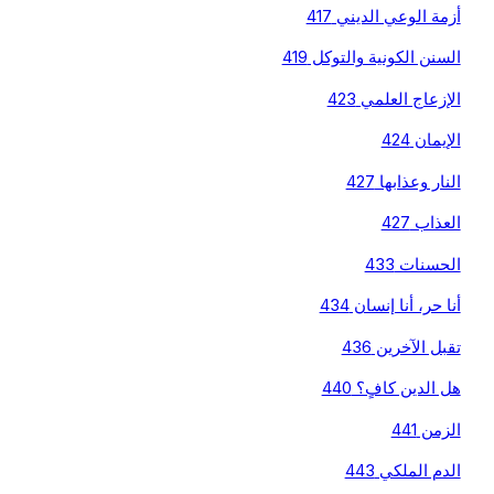
أزمة الوعي الديني 417
السنن الكونية والتوكل 419
الإزعاج العلمي 423
الإيمان 424
النار وعذابها 427
العذاب 427
الحسنات 433
أنا حر، أنا إنسان 434
تقبل الآخرين 436
هل الدين كافٍ؟ 440
الزمن 441
الدم الملكي 443