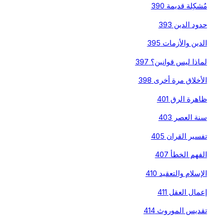
مُشكِلة قديمة 390
حدود الدين 393
الدين والأزمات 395
لماذا ليس قوانين؟ 397
الأخلاق مرة أخرى 398
ظاهرة الرق 401
سنة العصر 403
تفسير القران 405
الفهم الخطأ 407
الإسلام والتعقيد 410
إعمال العقل 411
تقديس الموروث 414