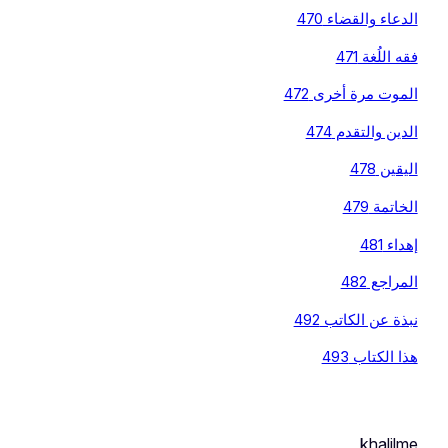
الدعاء والقضاء 470
فقه اللُغة 471
الموت مرة أخرى 472
الدين والتقدم 474
اليقين 478
الخاتمة 479
إهداء 481
المراجع 482
نبذة عن الكاتب 492
هذا الكتاب 493
khalilme