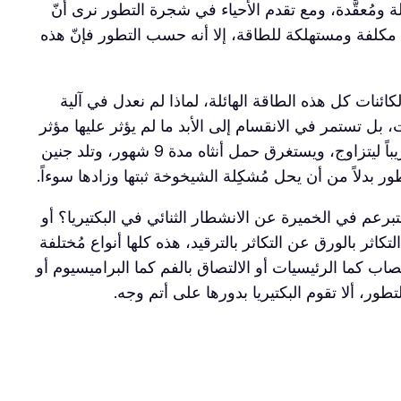
ة ومُعقَّدة، ومع تقدم الأحياء في شجرة التطور نرى أنّ
ية مكلفة ومستهلكة للطاقة، إلا أنه حسب التطور فإنّ هذه
لكائنات كل هذه الطاقة الهائلة، لماذا لم نعدل في آلية
، بل تستمر في الانقسام إلى الأبد ما لم يؤثر عليها مؤثر
فيزيائي مثل الحرارة، أما الكائنات الناتجة عن الزواج الجنسي فتستغرق وقتاً طويلاً لتبلغ، فالإنسان يحتاج إلى 20 عام تقريباً ليتزاوج، ويستغرق حمل أنثاه مدة 9 شهور، وتلد جنين
تبرعم في الخميرة عن الانشطار الثنائي في البكتيريا؟ أو
ثر بالورق عن التكاثر بالترقيد، هذه كلها أنواع مُختلفة
خصاب كما الرئيسيات أو الالتصاق بالفم كما البراميسيوم أو
ور، ألا تقوم البكتيريا بدورها على أتم وجه.