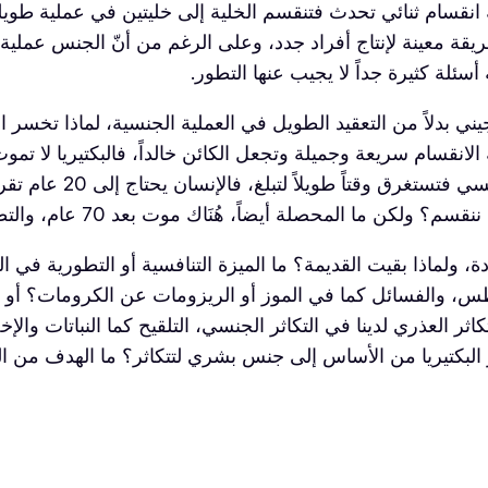
لية انقسام ثنائي تحدث فتنقسم الخلية إلى خليتين في عملية طويل
 بطريقة معينة لإنتاج أفراد جدد، وعلى الرغم من أنّ الجنس عمل
سئلة كثيرة جداً لا يجيب عنها التطور.
لجيني بدلاً من التعقيد الطويل في العملية الجنسية، لماذا تخسر ا
لانقسام سريعة وجميلة وتجعل الكائن خالداً، فالبكتيريا لا تموت
 ولماذا بقيت القديمة؟ ما الميزة التنافسية أو التطورية في ال
س، والفسائل كما في الموز أو الريزومات عن الكرومات؟ أو التكا
ثر العذري لدينا في التكاثر الجنسي، التلقيح كما النباتات والإ
 البكتيريا من الأساس إلى جنس بشري لتتكاثر؟ ما الهدف من التط