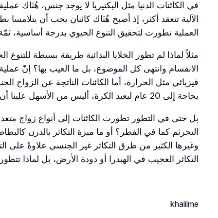
في الكائنات الدنيا مثل البكتيريا لا يوجد جنس، هُنَاك عم
الآلية تتعقد أكثر، إذ أصبح هُنَاك كائنان يجب أن يتلامسا
العملية تطورت لتحقيق التنوع الحيوي بدرجة أساسية، ثمّة أ
مثلاً لماذا لم تطور الخلايا البدائية طريقة بسيطة للتنوع ا
الانقسام وانتهى كل الموضوع، بل ما العيب بها؟ إنّ عملية ا
بحاجة إلى 20 عام ليعيد الكرة، أليس من الأسهل علينا أن ننقسم؟ ولكن ما المحصلة أيضاً، هُنَاك موت بعد 70 عام، والتطور بدلاً من أن يحل مُشكِلة الشيخوخة ثبتها وزادها سوءاً.
بل حتى في التطور تطورت الكائنات إلى أنواع زواج متعددة،
التجرثم كما في الفطر؟ أو ما ميزة التكاثر بالدرن كالبطاط
وغيرها الكثير من طرق التكاثر غير الجنسي علاوةً على التكا
التكاثر العجيب في الهيدرا أو دودة الأرض، بل لماذا تتطور
khalilme